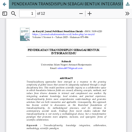
PENDEKATAN TRANSDISIPLIN SEBAGAI BENTUK INTEGRASI ILMU