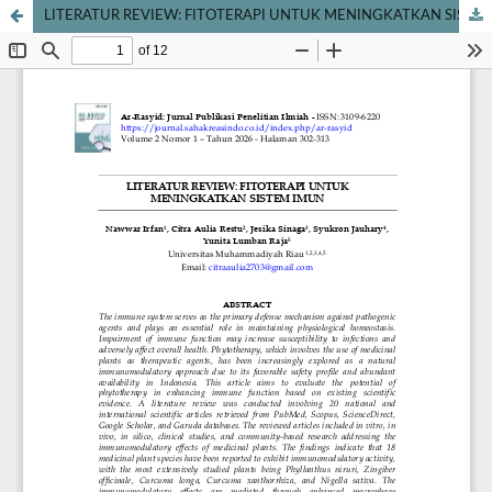
LITERATUR REVIEW: FITOTERAPI UNTUK MENINGKATKAN SISTEM IMUN