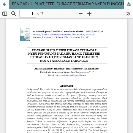
PENGARUH PIJAT EFFELEURAGE TERHADAP NYERI PUNGGUNG PADA IBU HAMIL TRIMESTER III DI WILAYAH PUSKESMAS LANDASAN ULIN KOTA BANJARBARU TAHUN 2025