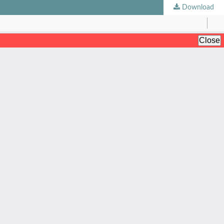
Download