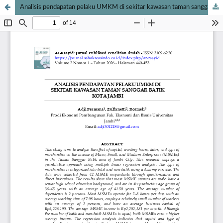
Analisis pendapatan pelaku UMKM di sekitar kawasan taman sanggar batik Kota Jambi