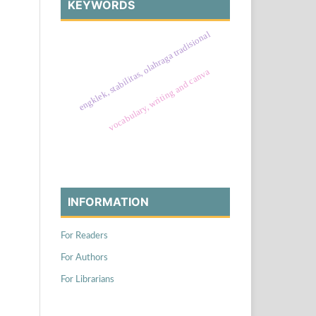
KEYWORDS
engklek, stabilitas, olahraga tradisional
vocabulary, writing and canva
INFORMATION
For Readers
For Authors
For Librarians