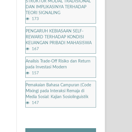
STRUKTUR MODAL TRADISIONAL
DAN IMPLIKASINYA TERHADAP
TEORI SIGNALING
173
PENGARUH KEBIASAAN SELF-
REWARD TERHADAP KONDISI
KEUANGAN PRIBADI MAHASISWA
167
Analisis Trade-Off Risiko dan Return
pada Investasi Modern
157
Pemakaian Bahasa Campuran (Code
Mixing) pada Interaksi Remaja di
Media Sosial: Kajian Sosiolinguistik
147