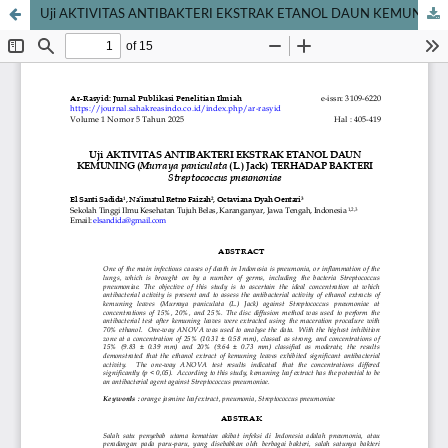
Uji AKTIVITAS ANTIBAKTERI EKSTRAK ETANOL DAUN KEMUNING (Murraya paniculata (L.) Jack) TERHADAP BAKTERI Streptococcus pneumoniae